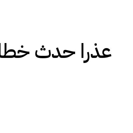
عذرا حدث خطا!