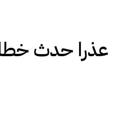
عذرا حدث خطا!