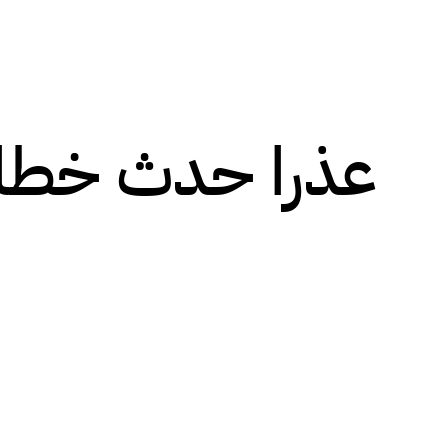
عذرا حدث خطا!