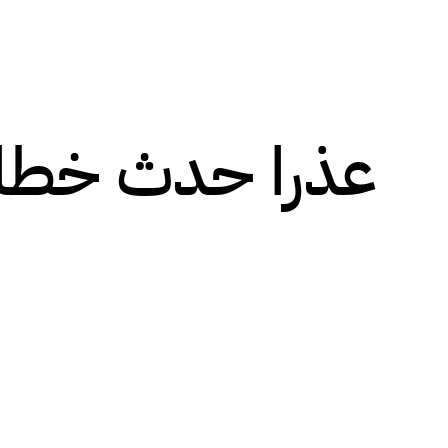
عذرا حدث خطا!