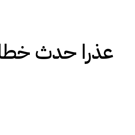
عذرا حدث خطا!